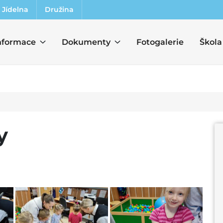
Jídelna
Družina
nformace
Dokumenty
Fotogalerie
Škola
y