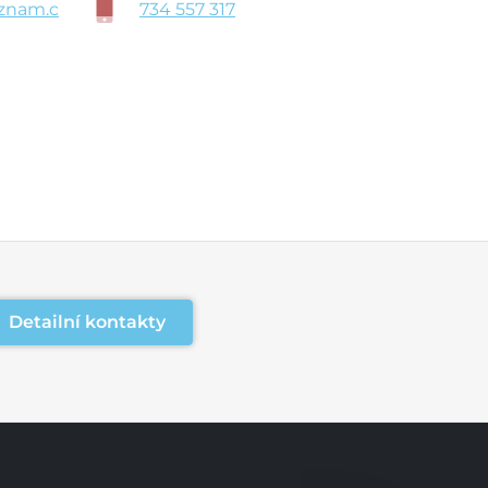
znam.c
734 557 317
Detailní kontakty