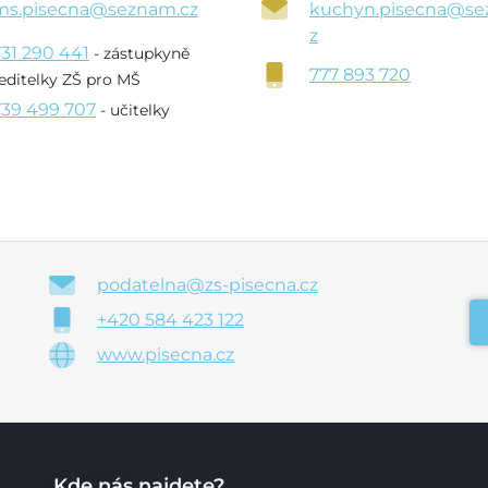
ms.pisecna@seznam.cz
kuchyn.pisecna@se
z
731 290 441
- zástupkyně
777 893 720
editelky ZŠ pro MŠ
739 499 707
- učitelky
podatelna@zs-pisecna.cz
+420 584 423 122
www.pisecna.cz
Kde nás najdete?