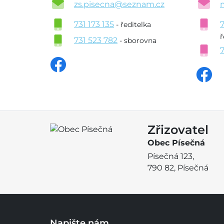
zs.pisecna@seznam.cz
731 173 135
- ředitelka
ř
731 523 782
- sborovna
Zřizovatel
Obec Písečná
Písečná 123,
790 82, Písečná
Napište nám