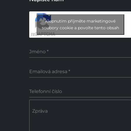
Klepnutím přijměte marketingové
soubory cookie a povolte tento obsah
Jméno
*
Emailová adresa
*
Telefonní číslo
Zpráva