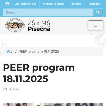
Základní škola
Mateřská škola
Jídelna
Družina
Sear
Men
/
/
PEER program 18.11.2025
PEER program
18.11.2025
20. 11. 2025