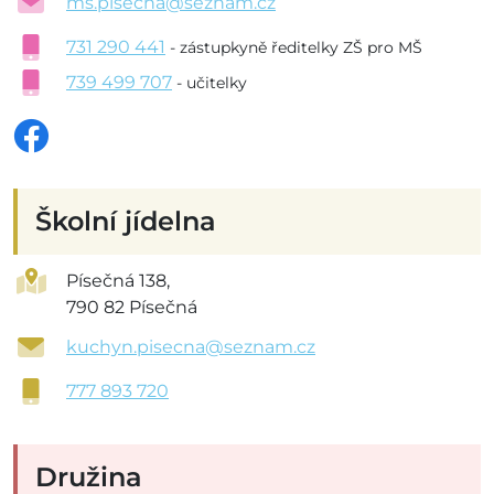
ms.pisecna@seznam.cz
731 290 441
- zástupkyně ředitelky ZŠ pro MŠ
739 499 707
- učitelky
Školní jídelna
Písečná 138,
790 82 Písečná
kuchyn.pisecna@seznam.cz
777 893 720
Družina