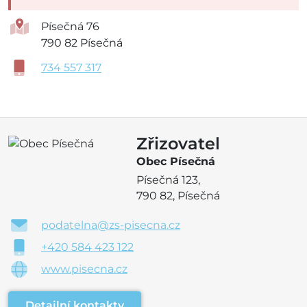
Písečná 76
790 82 Písečná
734 557 317
Zřizovatel
Obec Písečná
Písečná 123,
790 82, Písečná
podatelna@zs-pisecna.cz
+420 584 423 122
www.pisecna.cz
Detailní kontakty