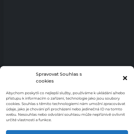
Spravovat Souhlas s
cookies
Abychom poskytli co nejlepší služby, používáme k ukládání a/nebo
přístupu k informacím o zařízení, technologie jako jsou soubory
cookies. Souhlas s těmito technologiemi nám umožní zpracovávat
údaje, jako je chování při procházení nebo jedinečná ID na tomto
webu. Nesouhlas nebo odvolání souhlasu může nepříznivě ovlivnit
určité vlastnosti a funkce.