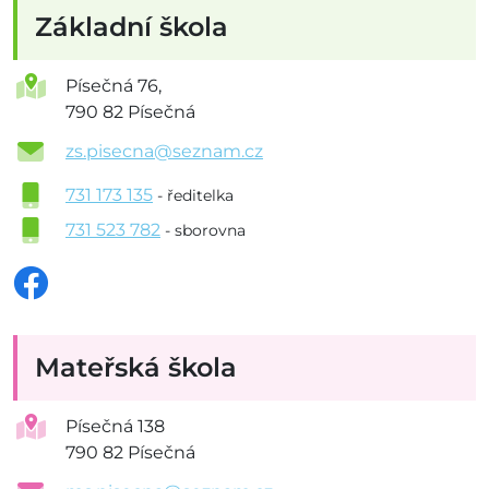
Základní škola
Písečná 76,
790 82 Písečná
zs.pisecna@seznam.cz
731 173 135
- ředitelka
731 523 782
- sborovna
Mateřská škola
Písečná 138
790 82 Písečná