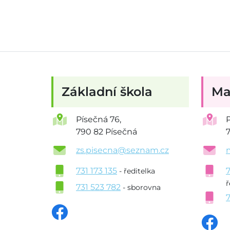
Základní škola
Ma
Písečná 76,
790 82 Písečná
zs.pisecna@seznam.cz
731 173 135
- ředitelka
ř
731 523 782
- sborovna