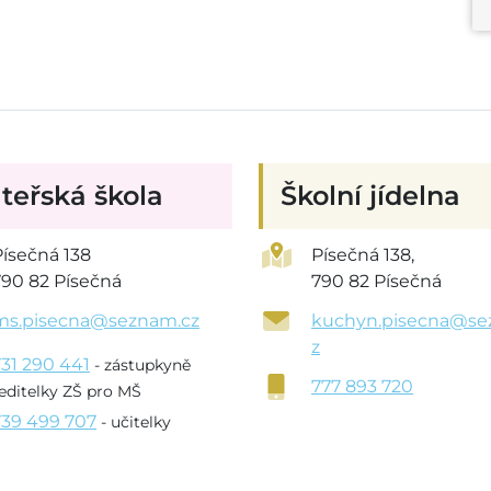
teřská škola
Školní jídelna
Písečná 138
Písečná 138,
790 82 Písečná
790 82 Písečná
ms.pisecna@seznam.cz
kuchyn.pisecna@se
z
731 290 441
- zástupkyně
777 893 720
editelky ZŠ pro MŠ
739 499 707
- učitelky