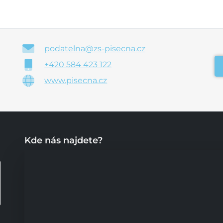
podatelna@zs-pisecna.cz
+420 584 423 122
www.pisecna.cz
Kde nás najdete?