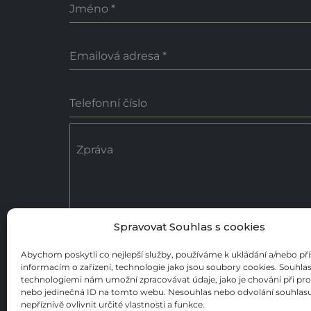
Jméno
*
Emailová adresa
*
Telefonní číslo
Zpráva
Spravovat Souhlas s cookies
0 / 18
Abychom poskytli co nejlepší služby, používáme k ukládání a/nebo př
informacím o zařízení, technologie jako jsou soubory cookies. Souhlas
Poslat zprávu
technologiemi nám umožní zpracovávat údaje, jako je chování při pr
nebo jedinečná ID na tomto webu. Nesouhlas nebo odvolání souhla
nepříznivě ovlivnit určité vlastnosti a funkce.