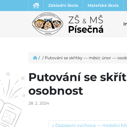
Základní škola
Mateřská škola
I
/
/
Putování se skřítky — měsíc únor — oso
Putování se skř
osobnost
28. 2. 2024
Dopravní výchova — mobilní hři