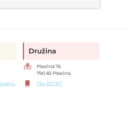
Družina
Písečná 76
790 82 Písečná
znam.c
734 557 317