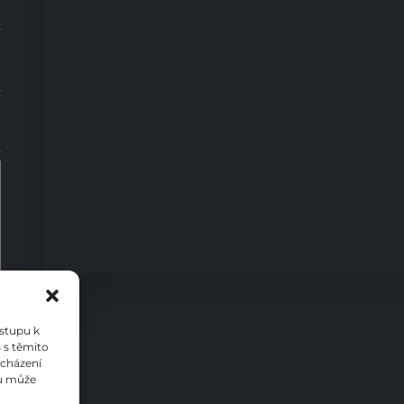
0
ístupu k
 s těmito
ocházení
su může