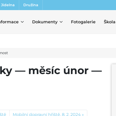
Jídelna
Družina
nformace
Dokumenty
Fotogalerie
Škola
bnost
ítky — měsíc únor —
ště
Mobilní dopravní hřiště, 8. 2. 2024