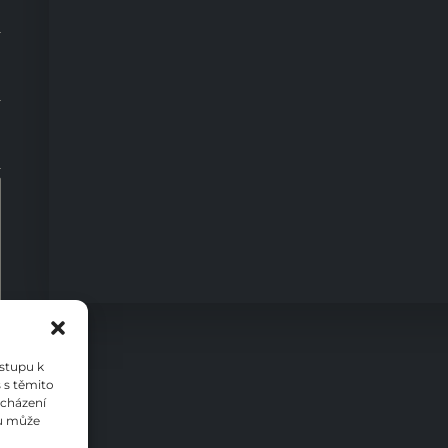
0
ístupu k
 s těmito
ocházení
su může