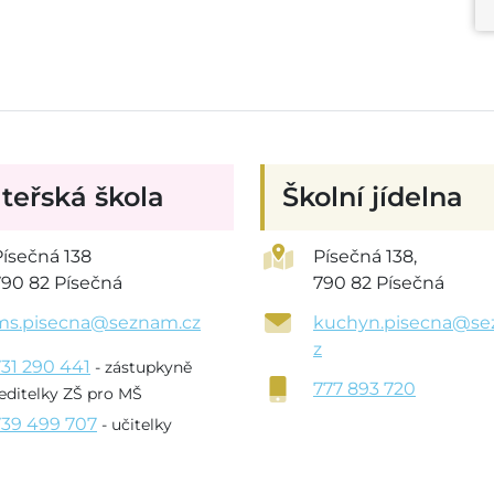
teřská škola
Školní jídelna
Písečná 138
Písečná 138,
790 82 Písečná
790 82 Písečná
ms.pisecna@seznam.cz
kuchyn.pisecna@se
z
731 290 441
- zástupkyně
777 893 720
editelky ZŠ pro MŠ
739 499 707
- učitelky