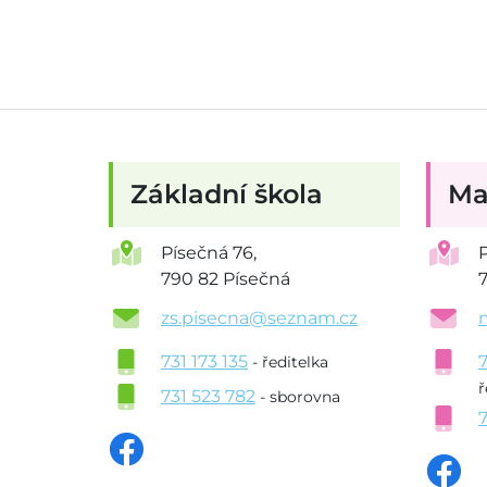
Základní škola
Ma
Písečná 76,
790 82 Písečná
zs.pisecna@seznam.cz
731 173 135
- ředitelka
ř
731 523 782
- sborovna