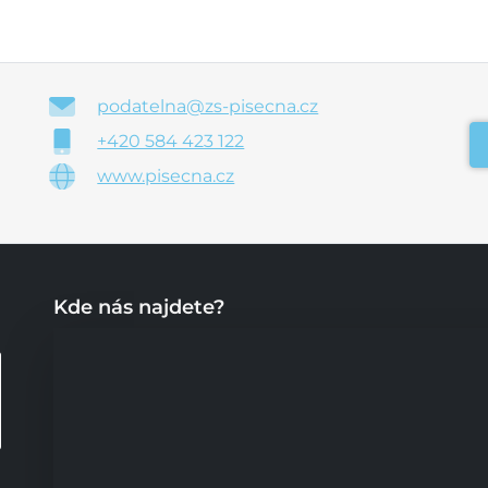
podatelna@zs-pisecna.cz
+420 584 423 122
www.pisecna.cz
Kde nás najdete?