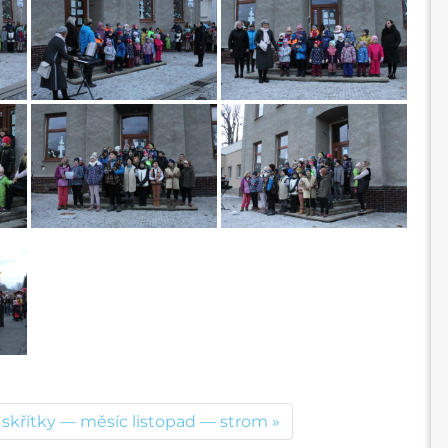
 skřítky — měsíc listopad — strom