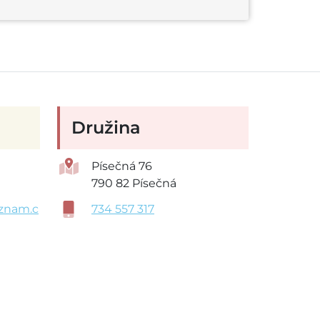
Družina
Písečná 76
790 82 Písečná
znam.c
734 557 317