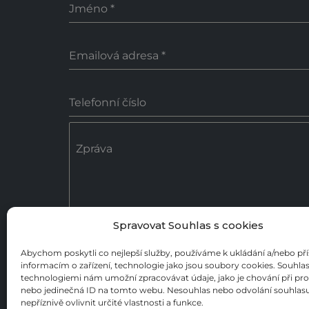
Jméno
*
Emailová adresa
*
Telefonní číslo
Zpráva
Spravovat Souhlas s cookies
0 / 18
Abychom poskytli co nejlepší služby, používáme k ukládání a/nebo př
informacím o zařízení, technologie jako jsou soubory cookies. Souhlas
Poslat zprávu
technologiemi nám umožní zpracovávat údaje, jako je chování při pr
nebo jedinečná ID na tomto webu. Nesouhlas nebo odvolání souhla
nepříznivě ovlivnit určité vlastnosti a funkce.