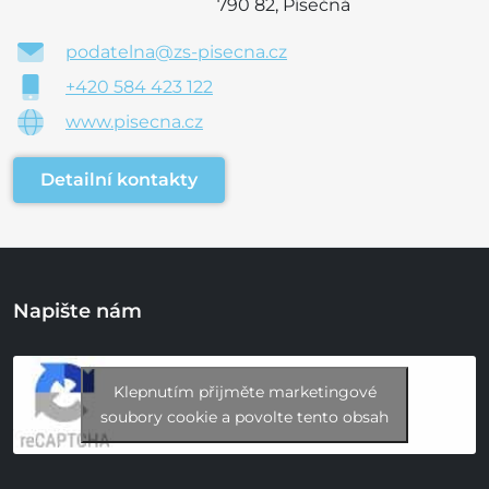
790 82, Písečná
podatelna@zs-pisecna.cz
+420 584 423 122
www.pisecna.cz
Detailní kontakty
Napište nám
Klepnutím přijměte marketingové
soubory cookie a povolte tento obsah