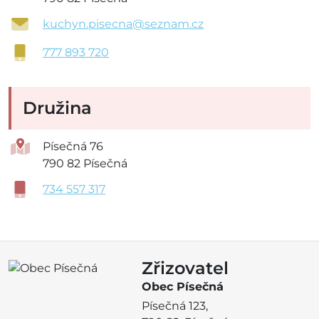
kuchyn.pisecna@seznam.cz
777 893 720
Družina
Písečná 76
790 82 Písečná
734 557 317
Zřizovatel
Obec Písečná
Písečná 123,