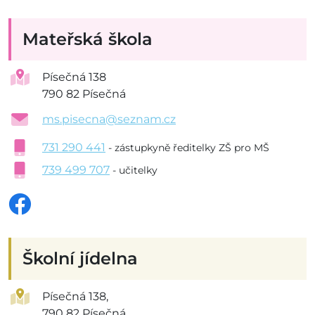
Mateřská škola
Písečná 138
790 82 Písečná
ms.pisecna@seznam.cz
731 290 441
- zástupkyně ředitelky ZŠ pro MŠ
739 499 707
- učitelky
Školní jídelna
Písečná 138,
790 82 Písečná