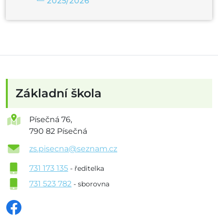
2025/2026
Základní škola
Písečná 76,
790 82 Písečná
zs.pisecna@seznam.cz
731 173 135
- ředitelka
731 523 782
- sborovna