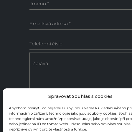
Jméno
*
Emailová adresa
*
Telefonní číslo
Zpráva
Spravovat Souhlas s cookies
0 / 18
Abychom poskytli co nejlepší služby, používáme k ukládání a/nebo př
informacím o zařízení, technologie jako jsou soubory cookies. Souhlas
Poslat zprávu
technologiemi nám umožní zpracovávat údaje, jako je chování při pr
nebo jedinečná ID na tomto webu. Nesouhlas nebo odvolání souhla
nepříznivě ovlivnit určité vlastnosti a funkce.