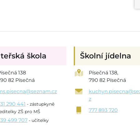
teřská škola
Školní jídelna
Písečná 138
Písečná 138,
790 82 Písečná
790 82 Písečná
ms.pisecna@seznam.cz
kuchyn.pisecna@se
z
731 290 441
- zástupkyně
777 893 720
editelky ZŠ pro MŠ
739 499 707
- učitelky