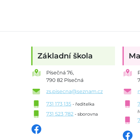
Základní škola
Ma
Písečná 76,
790 82 Písečná
zs.pisecna@seznam.cz
731 173 135
- ředitelka
ř
731 523 782
- sborovna