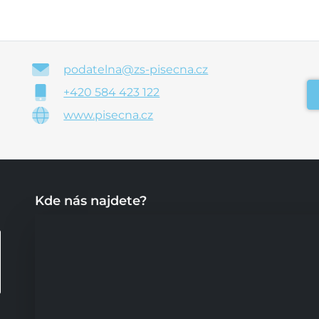
podatelna@zs-pisecna.cz
+420 584 423 122
www.pisecna.cz
Kde nás najdete?