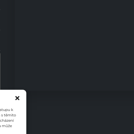
0
ístupu k
 s těmito
ocházení
su může