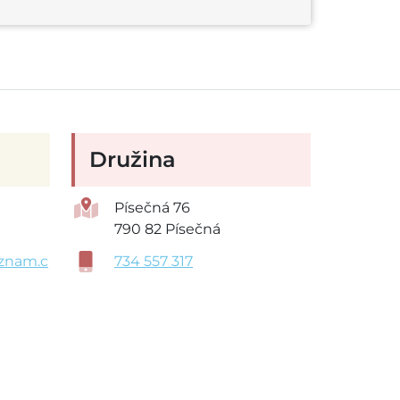
Družina
Písečná 76
790 82 Písečná
znam.c
734 557 317