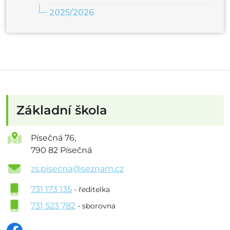
2025/2026
Základní škola
Písečná 76,
790 82 Písečná
zs.pisecna@seznam.cz
731 173 135
- ředitelka
731 523 782
- sborovna