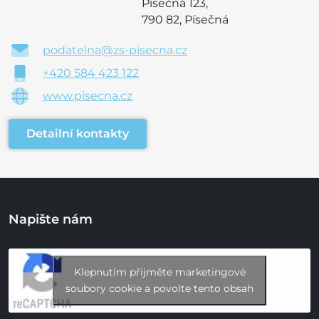
Písečná 123,
790 82, Písečná
podatelna@zs-pisecna.cz
+420 584 423 122
www.pisecna.cz
Detailní kontakty
Napište nám
Klepnutím přijměte marketingové
soubory cookie a povolte tento obsah