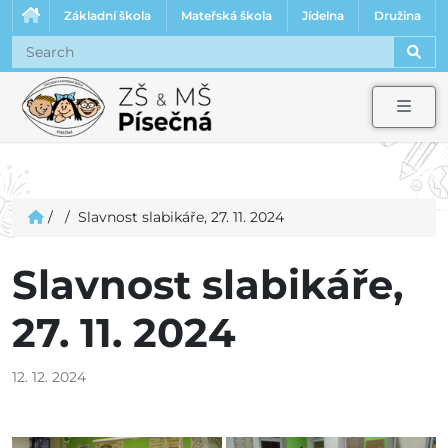
Základní škola
Mateřská škola
Jídelna
Družina
Sear
Men
/
/
Slavnost slabikáře, 27. 11. 2024
Slavnost slabikáře,
27. 11. 2024
12. 12. 2024