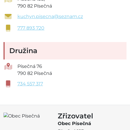
790 82 Písečná
kuchyn.pisecna@seznam.cz
777 893 720
Družina
Písečná 76
790 82 Písečná
734 557 317
Zřizovatel
Obec Písečná