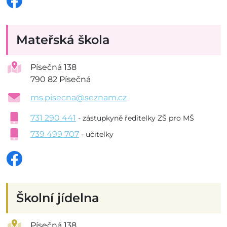
Mateřská škola
Písečná 138
790 82 Písečná
ms.pisecna@seznam.cz
731 290 441
- zástupkyně ředitelky ZŠ pro MŠ
739 499 707
- učitelky
Školní jídelna
Písečná 138,