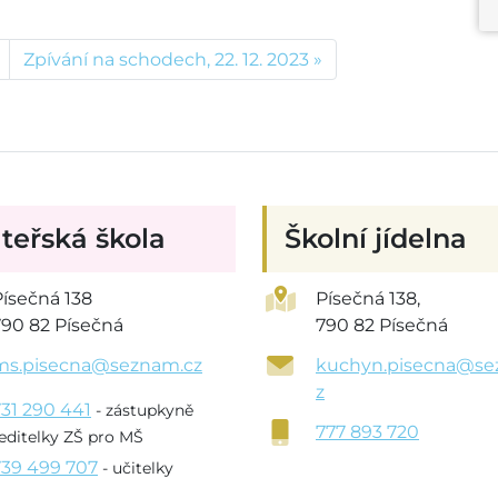
Zpívání na schodech, 22. 12. 2023
teřská škola
Školní jídelna
Písečná 138
Písečná 138,
790 82 Písečná
790 82 Písečná
ms.pisecna@seznam.cz
kuchyn.pisecna@se
z
731 290 441
- zástupkyně
777 893 720
editelky ZŠ pro MŠ
739 499 707
- učitelky