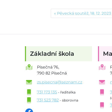
Pěvecká soutěž, 18. 12. 2023
Základní škola
Ma
Písečná 76,
790 82 Písečná
zs.pisecna@seznam.cz
731 173 135
- ředitelka
ř
731 523 782
- sborovna