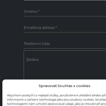
Jméno
*
Emailová adresa
*
Telefonní číslo
Zpráva
Spravovat Souhlas s cookies
0 / 18
Abychom poskytli co nejlepší služby, používáme k ukládání a/nebo př
informacím o zařízení, technologie jako jsou soubory cookies. Souhlas
Poslat zprávu
technologiemi nám umožní zpracovávat údaje, jako je chování při pr