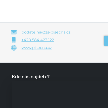
podatelna@zs-pisecna.cz
+420 584 423 122
www.pisecna.cz
Kde nás najdete?