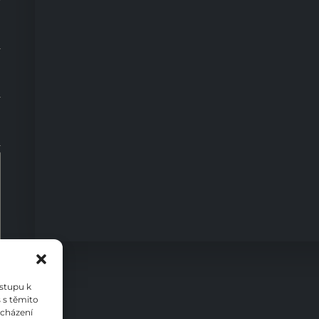
0
ístupu k
 s těmito
ocházení