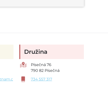
Družina
Písečná 76
790 82 Písečná
znam.c
734 557 317