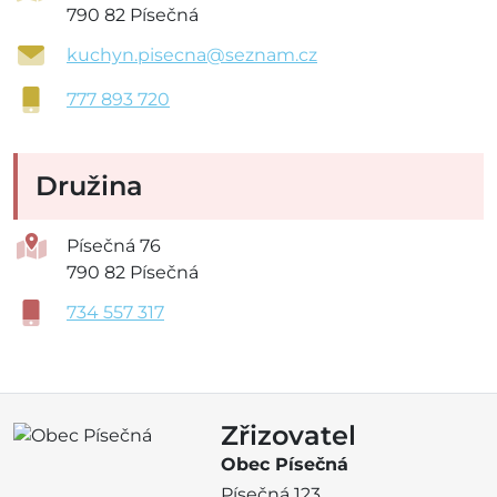
790 82 Písečná
kuchyn.pisecna@seznam.cz
777 893 720
Družina
Písečná 76
790 82 Písečná
734 557 317
Zřizovatel
Obec Písečná
Písečná 123,