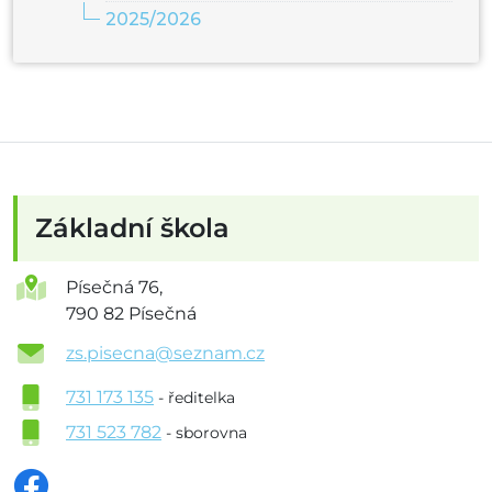
2025/2026
Základní škola
Písečná 76,
790 82 Písečná
zs.pisecna@seznam.cz
731 173 135
- ředitelka
731 523 782
- sborovna