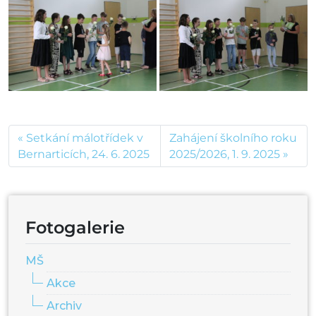
Setkání málotřídek v
Zahájení školního roku
Bernarticích, 24. 6. 2025
2025/2026, 1. 9. 2025
Fotogalerie
MŠ
Akce
Archiv