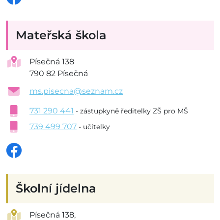
Mateřská škola
Písečná 138
790 82 Písečná
ms.pisecna@seznam.cz
731 290 441
- zástupkyně ředitelky ZŠ pro MŠ
739 499 707
- učitelky
Školní jídelna
Písečná 138,