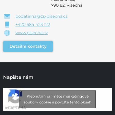
790 82, Písečná
podatelna@zs-pisecna.cz
+420 584 423 122
www.pisecna.cz
Detailní kontakty
Napište nám
Klepnutím přijměte marketingové
soubory cookie a povolte tento obsah