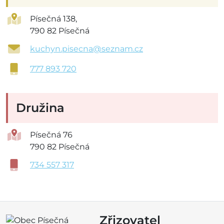
Písečná 138,
790 82 Písečná
kuchyn.pisecna@seznam.cz
777 893 720
Družina
Písečná 76
790 82 Písečná
734 557 317
Zřizovatel