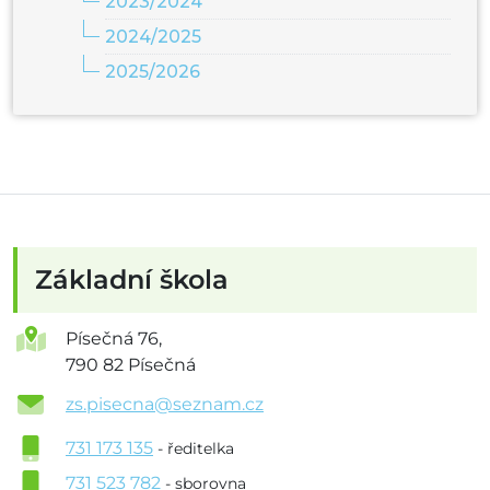
2023/2024
2024/2025
2025/2026
Základní škola
Písečná 76,
790 82 Písečná
zs.pisecna@seznam.cz
731 173 135
- ředitelka
731 523 782
- sborovna