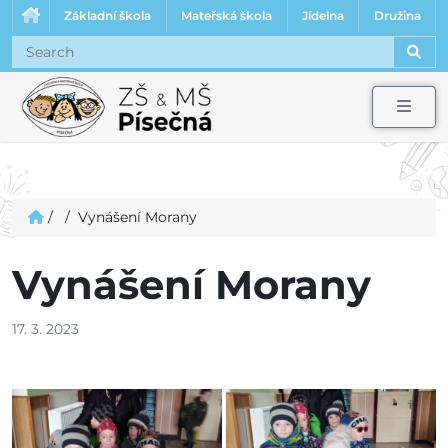
Základní škola
Mateřská škola
Jídelna
Družina
Sear
Men
/
/
Vynášení Morany
Vynášení Morany
17. 3. 2023