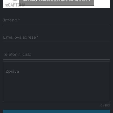
Jméno
*
Emailová adresa
*
Telefonní číslo
Zpráva
0 / 180