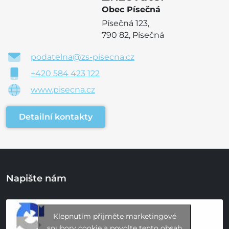
Obec Písečná
Písečná 123,
790 82, Písečná
podatelna@zs-pisecna.cz
+420 584 423 122
www.pisecna.cz
Detailní kontakty
Napište nám
Klepnutím přijměte marketingové
soubory cookie a povolte tento obsah