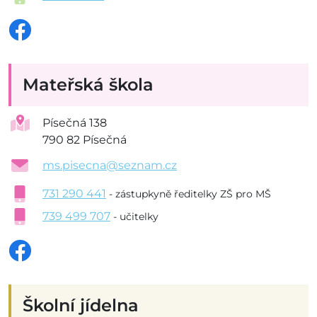
Mateřská škola
Písečná 138
790 82 Písečná
ms.pisecna@seznam.cz
731 290 441
- zástupkyně ředitelky ZŠ pro MŠ
739 499 707
- učitelky
Školní jídelna