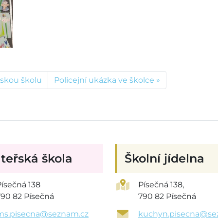
řskou školu
Policejní ukázka ve školce
teřská škola
Školní jídelna
Písečná 138
Písečná 138,
790 82 Písečná
790 82 Písečná
ms.pisecna@seznam.cz
kuchyn.pisecna@se