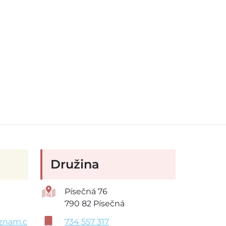
Družina
Písečná 76
790 82 Písečná
znam.c
734 557 317