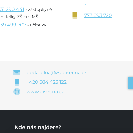
z
731 290 441
- zástupkyně
777 893 720
editelky ZŠ pro MŠ
739 499 707
- učitelky
podatelna@zs-pisecna.cz
+420 584 423 122
www.pisecna.cz
Kde nás najdete?