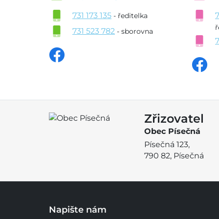
731 173 135
- ředitelka
ř
731 523 782
- sborovna
Zřizovatel
Obec Písečná
Písečná 123,
790 82, Písečná
Napište nám