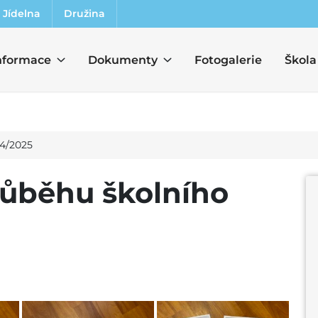
Jídelna
Družina
nformace
Dokumenty
Fotogalerie
Škola
24/2025
růběhu školního