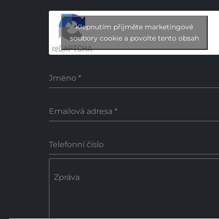
Klepnutím přijměte marketingové
soubory cookie a povolte tento obsah
Jméno
*
Emailová adresa
*
Telefonní číslo
Zpráva