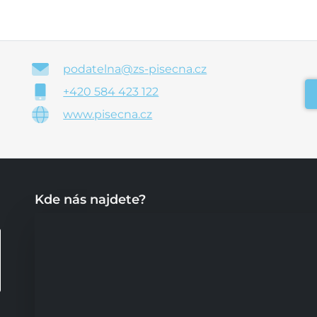
podatelna@zs-pisecna.cz
+420 584 423 122
www.pisecna.cz
Kde nás najdete?