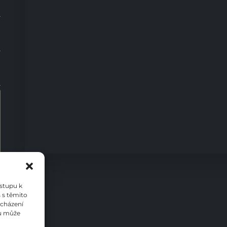
0
ístupu k
 s těmito
ocházení
su může