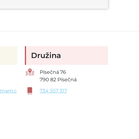
Družina
Písečná 76
790 82 Písečná
znam.c
734 557 317