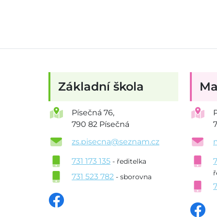
Základní škola
Ma
Písečná 76,
790 82 Písečná
zs.pisecna@seznam.cz
731 173 135
- ředitelka
ř
731 523 782
- sborovna