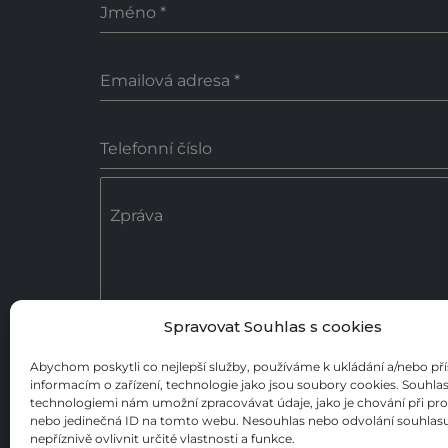
Jméno
*
Emailová adresa
*
Telefonní číslo
Zpráva
Spravovat Souhlas s cookies
0 / 18
Abychom poskytli co nejlepší služby, používáme k ukládání a/nebo př
informacím o zařízení, technologie jako jsou soubory cookies. Souhlas
Poslat zprávu
technologiemi nám umožní zpracovávat údaje, jako je chování při pr
nebo jedinečná ID na tomto webu. Nesouhlas nebo odvolání souhla
nepříznivě ovlivnit určité vlastnosti a funkce.