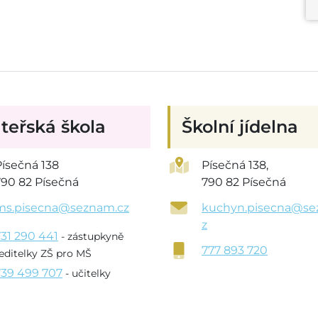
teřská škola
Školní jídelna
Písečná 138
Písečná 138,
790 82 Písečná
790 82 Písečná
ms.pisecna@seznam.cz
kuchyn.pisecna@se
z
731 290 441
- zástupkyně
777 893 720
editelky ZŠ pro MŠ
739 499 707
- učitelky