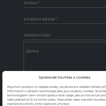
Jméno
*
Emailová adresa
*
Telefonní číslo
Zpráva
Spravovat Souhlas s cookies
0 / 18
Abychom poskytli co nejlepší služby, používáme k ukládání a/nebo př
informacím o zařízení, technologie jako jsou soubory cookies. Souhlas
Poslat zprávu
technologiemi nám umožní zpracovávat údaje, jako je chování při pr
nebo jedinečná ID na tomto webu. Nesouhlas nebo odvolání souhla
nepříznivě ovlivnit určité vlastnosti a funkce.