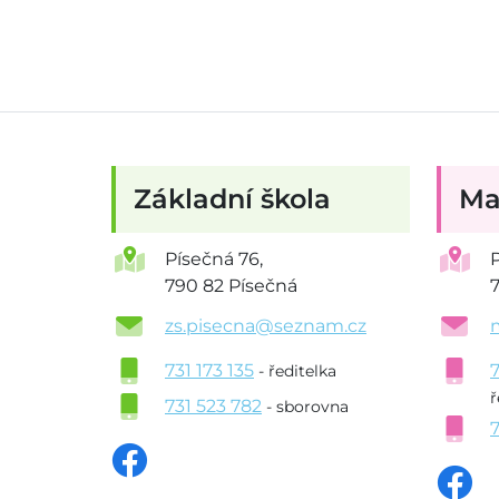
Základní škola
Ma
Písečná 76,
790 82 Písečná
zs.pisecna@seznam.cz
731 173 135
- ředitelka
ř
731 523 782
- sborovna