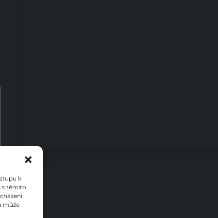
0
ístupu k
 s těmito
ocházení
su může