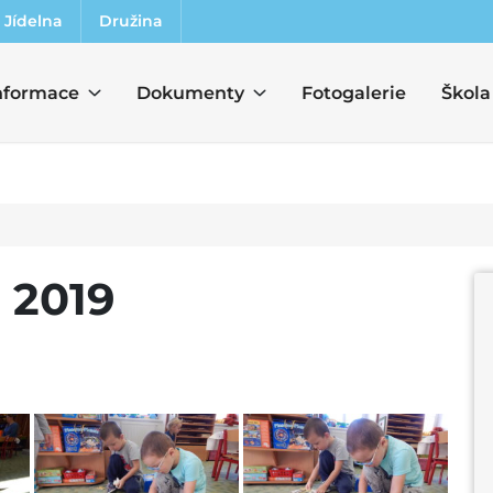
Jídelna
Družina
nformace
Dokumenty
Fotogalerie
Škola
 2019