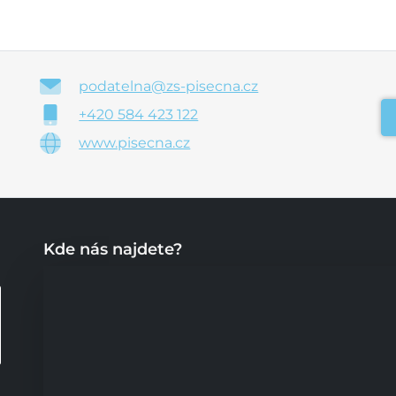
podatelna@zs-pisecna.cz
+420 584 423 122
www.pisecna.cz
Kde nás najdete?