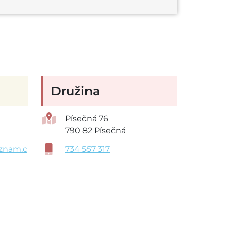
Družina
Písečná 76
790 82 Písečná
znam.c
734 557 317