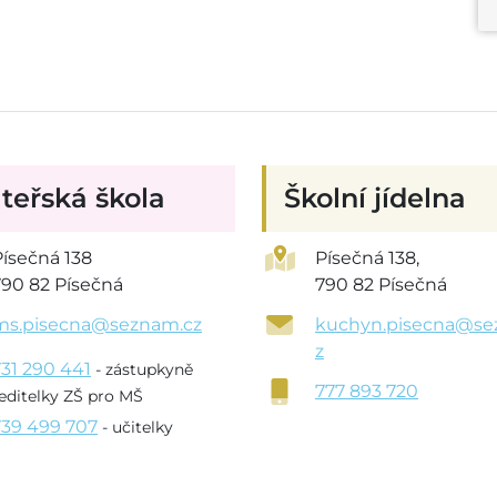
teřská škola
Školní jídelna
Písečná 138
Písečná 138,
790 82 Písečná
790 82 Písečná
ms.pisecna@seznam.cz
kuchyn.pisecna@se
z
731 290 441
- zástupkyně
777 893 720
editelky ZŠ pro MŠ
739 499 707
- učitelky