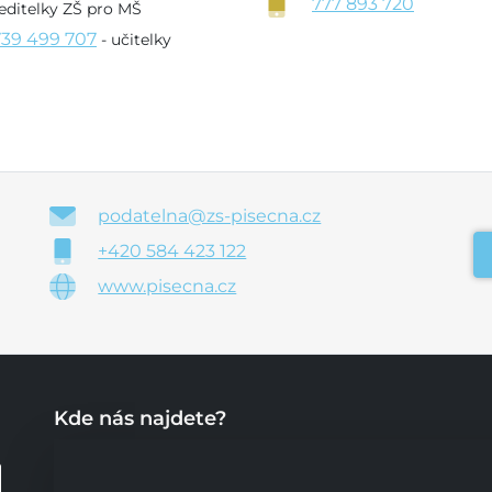
777 893 720
editelky ZŠ pro MŠ
739 499 707
- učitelky
podatelna@zs-pisecna.cz
+420 584 423 122
www.pisecna.cz
Kde nás najdete?