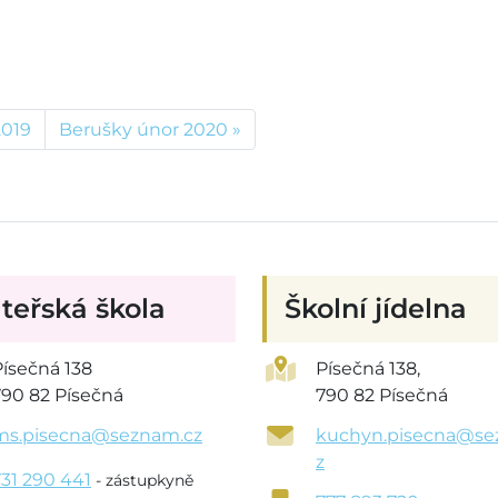
2019
Berušky únor 2020
teřská škola
Školní jídelna
Písečná 138
Písečná 138,
790 82 Písečná
790 82 Písečná
ms.pisecna@seznam.cz
kuchyn.pisecna@se
z
731 290 441
- zástupkyně