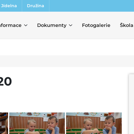
Jídelna
Družina
nformace
Dokumenty
Fotogalerie
Škola
20