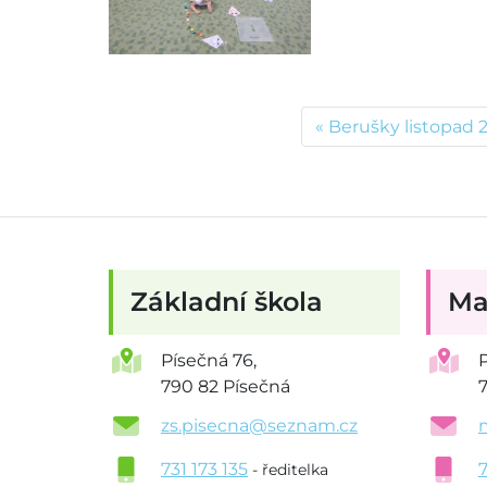
Berušky listopad 
Základní škola
Ma
Písečná 76,
790 82 Písečná
zs.pisecna@seznam.cz
731 173 135
- ředitelka