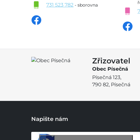
ř
731 523 782
- sborovna
Zřizovatel
Obec Písečná
Písečná 123,
790 82, Písečná
Napište nám