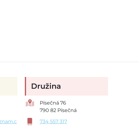
Družina
Písečná 76
790 82 Písečná
znam.c
734 557 317