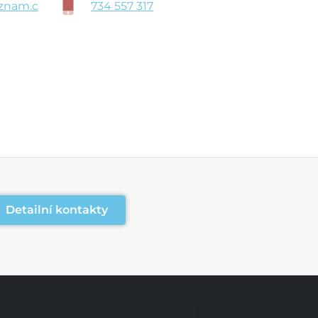
znam.c
734 557 317
Detailní kontakty