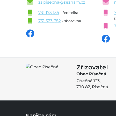
zs.pisecna@seznam.cz
731 173 135
- ředitelka
ř
731 523 782
- sborovna
Zřizovatel
Obec Písečná
Písečná 123,
790 82, Písečná
Napište nám