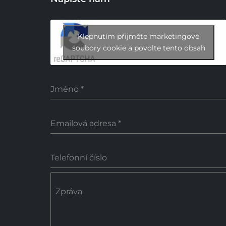
Klepnutím přijměte marketingové
soubory cookie a povolte tento obsah
Jméno
*
Emailová adresa
*
Telefonní číslo
Zpráva