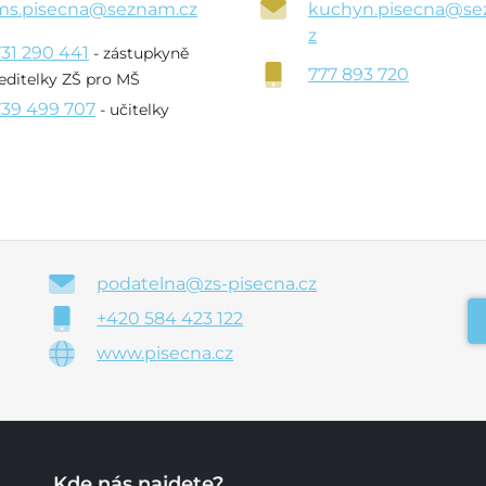
ms.pisecna@seznam.cz
kuchyn.pisecna@se
z
731 290 441
- zástupkyně
777 893 720
editelky ZŠ pro MŠ
739 499 707
- učitelky
podatelna@zs-pisecna.cz
+420 584 423 122
www.pisecna.cz
Kde nás najdete?