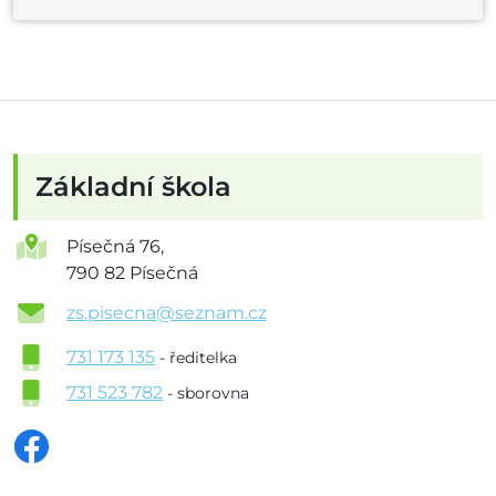
Základní škola
Písečná 76,
790 82 Písečná
zs.pisecna@seznam.cz
731 173 135
- ředitelka
731 523 782
- sborovna