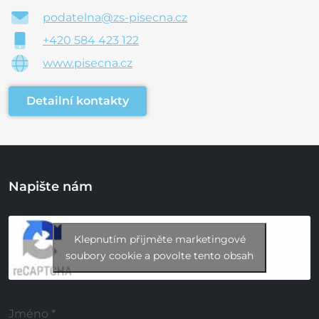
podatelna@zs-pisecna.cz
+420 584 423 122
www.pisecna.cz
Detailní kontakty
Napište nám
Klepnutím přijměte marketingové
soubory cookie a povolte tento obsah
Jméno
*