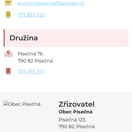
kuchyn.pisecna@seznam.cz
777 893 720
Družina
Písečná 76
790 82 Písečná
734 557 317
Zřizovatel
Obec Písečná
Písečná 123,
790 82, Písečná